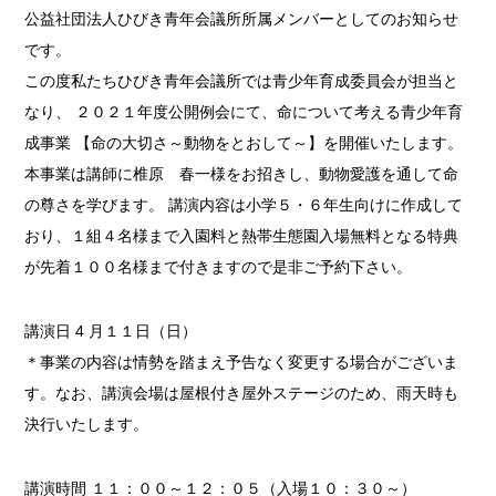
公益社団法人ひびき青年会議所所属メンバーとしてのお知らせ
です。
この度私たちひびき青年会議所では青少年育成委員会が担当と
なり、 ２０２１年度公開例会にて、命について考える青少年育
成事業 【命の大切さ～動物をとおして～】を開催いたします。
本事業は講師に椎原 春一様をお招きし、動物愛護を通して命
の尊さを学びます。 講演内容は小学５・６年生向けに作成して
おり、１組４名様まで入園料と熱帯生態園入場無料となる特典
が先着１００名様まで付きますので是非ご予約下さい。
講演日 4 月１１日（日）
＊事業の内容は情勢を踏まえ予告なく変更する場合がございま
す。なお、講演会場は屋根付き屋外ステージのため、雨天時も
決行いたします。
講演時間 １１：００～１２：０５（入場１０：３０～）