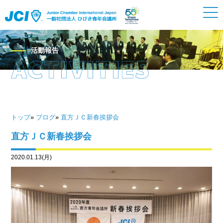
活動報告
トップ
»
ブログ
»
直方ＪＣ新春挨拶会
直方ＪＣ新春挨拶会
2020.01.13(月)