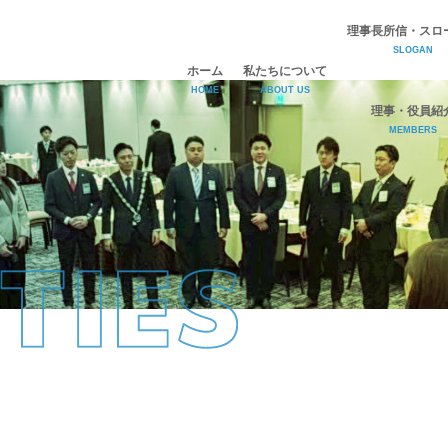
理事長所信・スロ
SLOGAN
ホーム
私たちについて
HOME
ABOUT US
理事・役員紹
MEMBERS
ひびきJCについて
理事長所信・スローガン
理事・役員紹介