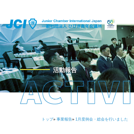
活動報告
トップ
»
事業報告
»
1月度例会・総会を行いました