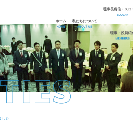
理事長所信・スロ
SLOGAN
ホーム
私たちについて
HOME
ABOUT US
理事・役員紹
MEMBERS
ひびきJCについて
理事長所信・スローガン
理事・役員紹介
ました