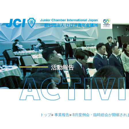
活動報告
トップ
»
事業報告
»
8月度例会・臨時総会が開催され