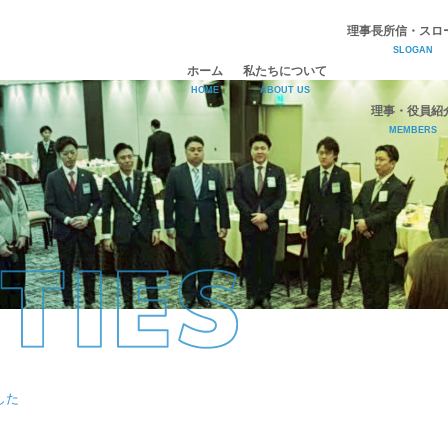
理事長所信・スロ
SLOGAN
ホーム
私たちについて
HOME
ABOUT US
理事・役員紹
MEMBERS
ひびきJCについて
理事長所信・スローガン
理事・役員紹介
した