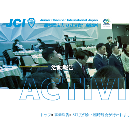
活動報告
トップ
»
事業報告
»
8月度例会・臨時総会が行われま