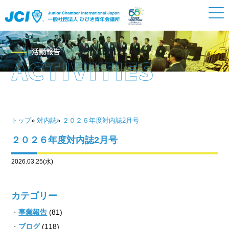
活動報告
トップ
»
対内誌
»
２０２６年度対内誌2月号
２０２６年度対内誌2月号
2026.03.25(水)
カテゴリー
事業報告
(81)
ブログ
(118)